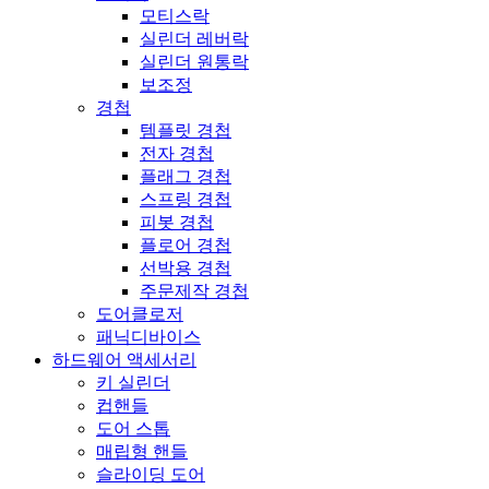
모티스락
실린더 레버락
실린더 원통락
보조정
경첩
템플릿 경첩
전자 경첩
플래그 경첩
스프링 경첩
피봇 경첩
플로어 경첩
선박용 경첩
주문제작 경첩
도어클로저
패닉디바이스
하드웨어 액세서리
키 실린더
컵핸들
도어 스톱
매립형 핸들
슬라이딩 도어