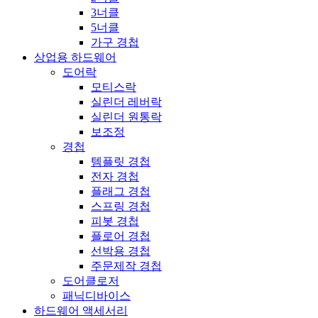
3너클
5너클
가구 경첩
상업용 하드웨어
도어락
모티스락
실린더 레버락
실린더 원통락
보조정
경첩
템플릿 경첩
전자 경첩
플래그 경첩
스프링 경첩
피봇 경첩
플로어 경첩
선박용 경첩
주문제작 경첩
도어클로저
패닉디바이스
하드웨어 액세서리