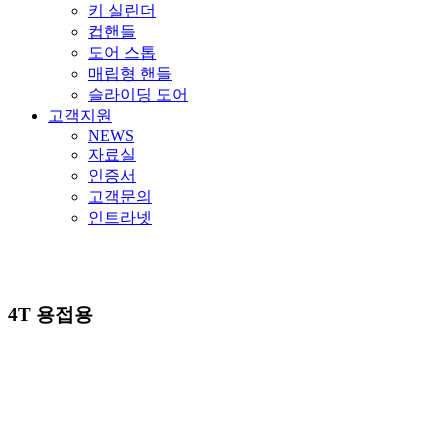
키 실린더
컵핸들
도어 스톱
매립형 핸들
슬라이딩 도어
고객지원
NEWS
자료실
인증서
고객문의
인트라넷
4T 용접용