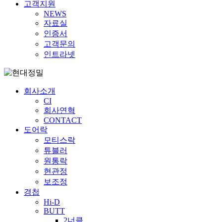
고객지원
NEWS
자료실
인증서
고객문의
인트라넷
회사소개
CI
회사연혁
CONTACT
도어락
모티스락
튜블러
원통락
현관정
보조정
경첩
Hi-D
BUTT
2너클