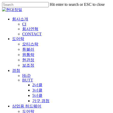
Skip
Hit enter to search or ESC to close
to
Close
main
Search
content
Menu
회사소개
CI
회사연혁
CONTACT
도어락
모티스락
튜블러
원통락
현관정
보조정
경첩
Hi-D
BUTT
2너클
3너클
5너클
가구 경첩
상업용 하드웨어
도어락