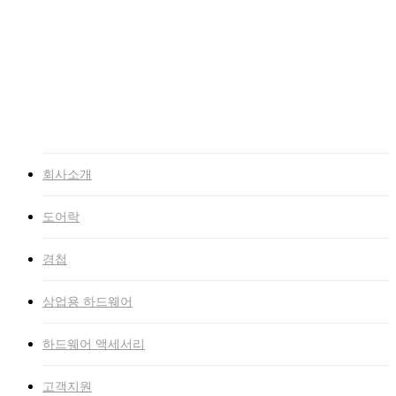
고객지원
NEWS
자료실
인증서
고객문의
인트라넷
회사소개
도어락
경첩
상업용 하드웨어
하드웨어 액세서리
고객지원