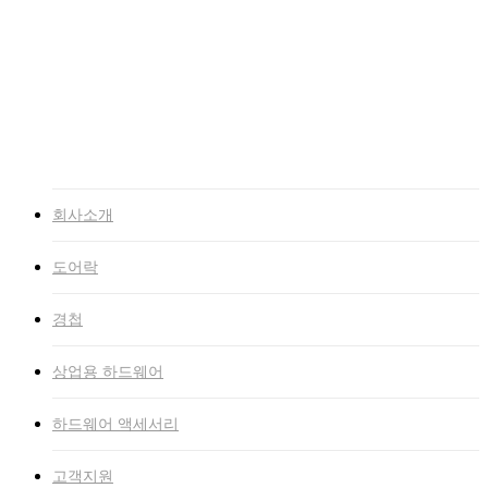
고객지원
NEWS
자료실
인증서
고객문의
인트라넷
회사소개
도어락
경첩
상업용 하드웨어
하드웨어 액세서리
고객지원