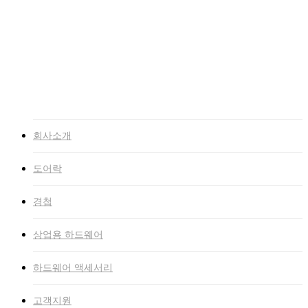
고객지원
NEWS
자료실
인증서
고객문의
인트라넷
회사소개
도어락
경첩
상업용 하드웨어
하드웨어 액세서리
고객지원