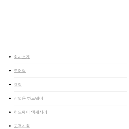
고객지원
NEWS
자료실
인증서
고객문의
인트라넷
회사소개
도어락
경첩
상업용 하드웨어
하드웨어 액세서리
고객지원