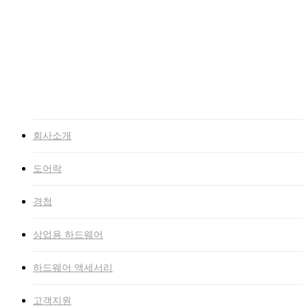
고객지원
NEWS
자료실
인증서
고객문의
인트라넷
회사소개
도어락
경첩
상업용 하드웨어
하드웨어 액세서리
고객지원