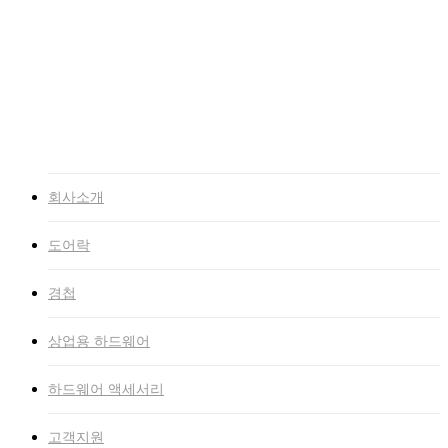
고객지원
NEWS
자료실
인증서
고객문의
인트라넷
회사소개
도어락
경첩
상업용 하드웨어
하드웨어 액세서리
고객지원