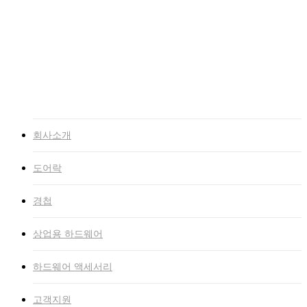
고객지원
NEWS
자료실
인증서
고객문의
인트라넷
회사소개
도어락
경첩
상업용 하드웨어
하드웨어 액세서리
고객지원