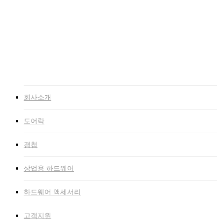
고객지원
NEWS
자료실
인증서
고객문의
인트라넷
회사소개
도어락
경첩
상업용 하드웨어
하드웨어 액세서리
고객지원