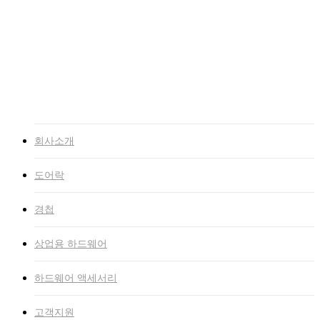
고객지원
NEWS
자료실
인증서
고객문의
인트라넷
회사소개
도어락
경첩
상업용 하드웨어
하드웨어 액세서리
고객지원